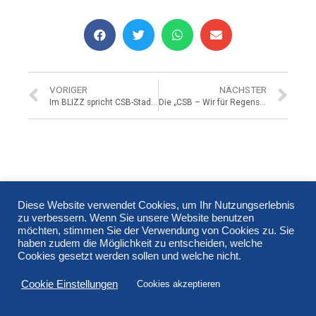
VORIGER
NÄCHSTER
Im BLIZZ spricht CSB-Stadtrat Christian Janele
Die „CSB – Wir für Regensburg“ ist gegen Erhöhung der Parkgebühren und Abschaffung der kostenfreien Parkzeiten in den Parkhäusern.
Im BLIZZ spricht CSB-Stadtrat
Diese Website verwendet Cookies, um Ihr Nutzungserlebnis
Christian Janele
zu verbessern. Wenn Sie unsere Website benutzen
möchten, stimmen Sie der Verwendung von Cookies zu. Sie
haben zudem die Möglichkeit zu entscheiden, welche
Cookies gesetzt werden sollen und welche nicht.
Cookie Einstellungen
Cookies akzeptieren
„Jetzt müssen wichtige Weichen gestellt