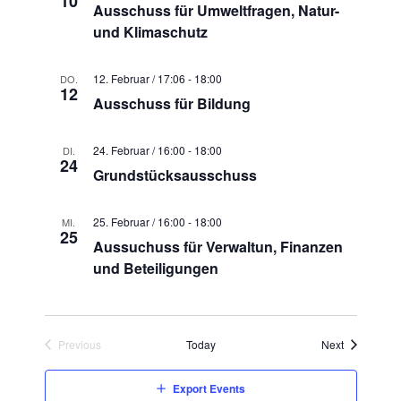
10
e
e
Ausschuss für Umweltfragen, Natur-
s
V
c
und Klimaschutz
i
N
t
e
a
d
w
12. Februar / 17:06
-
18:00
DO.
12
a
v
s
Ausschuss für Bildung
t
i
N
e
a
g
24. Februar / 16:00
-
18:00
DI.
.
24
v
Grundstücksausschuss
a
i
t
g
25. Februar / 16:00
-
18:00
MI.
i
a
25
Aussuchuss für Verwaltun, Finanzen
t
o
und Beteiligungen
i
n
o
n
Events
Previous
Today
Next
Events
Export Events