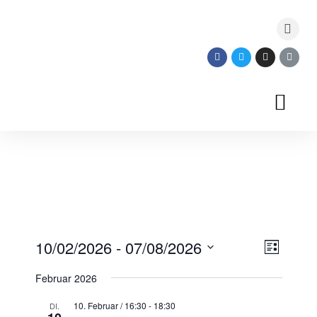
V
E
10/02/2026
 - 
07/08/2026
L
v
i
S
i
e
Februar 2026
e
e
s
n
l
t
w
10. Februar / 16:30
-
18:30
DI.
t